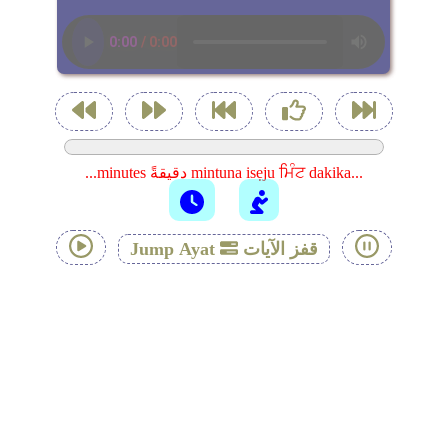
...minutes دقيقةً mintuna isẹju ਮਿੰਟ dakika...
قفز الآيات
Jump Ayat