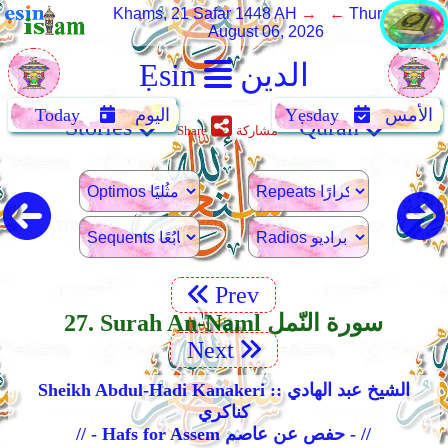
Khams, 21 Safar 1448 AH
→ ←
Thursday,
August 06, 2026
الدين
Ẹsin
الأمس
Yẹsday
اليوم
Today
Stories
Quran
مشاركة
Share
Prev
27. Surah An-Naml سورة النّمل
Next
Sheikh Abdul-Hadi Kanakeri :: الشيخ عبد الهادي
كناكري
// - Hafs for Assem حفص عن عاصم - //