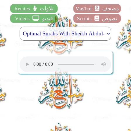
مصحف
Mas'haf
تلاوات
Recites
نصوص
Scripts
فيديو
Videos