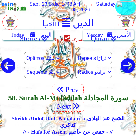
Sabt, 23 Safar 1448 AH
→ ←
Saturday, August
08, 2026
الدين
Ẹsin
الأمس
Yẹsday
اليوم
Today
Stories
Quran
مشاركة
Share
Prev
58. Surah Al-Mujâdilah سورة المجادلة
Next
Sheikh Abdul-Hadi Kanakeri :: الشيخ عبد الهادي
كناكري
// - Hafs for Assem حفص عن عاصم - //