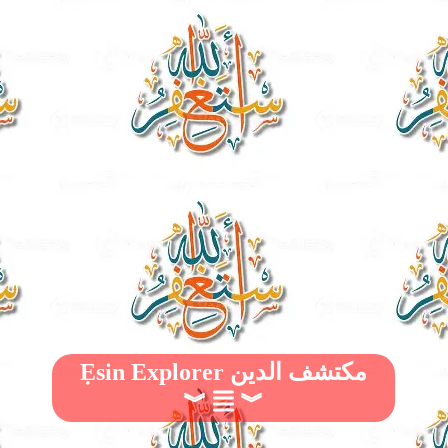
Ẹsin Explorer مكتشف الدين
︾
︾