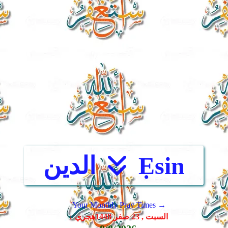
Ẹsin
الدين