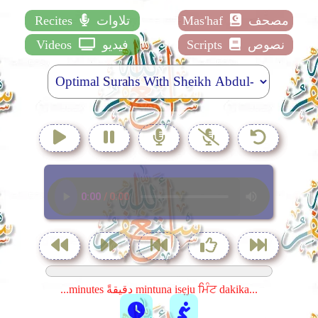
مصحف
Mas'haf
تلاوات
Recites
نصوص
Scripts
فيديو
Videos
...minutes دقيقةً mintuna isẹju ਮਿੰਟ dakika...