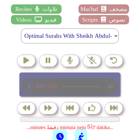
مصحف
Mas'haf
تلاوات
Recites
نصوص
Scripts
فيديو
Videos
...minutes دقيقةً mintuna isẹju ਮਿੰਟ dakika...