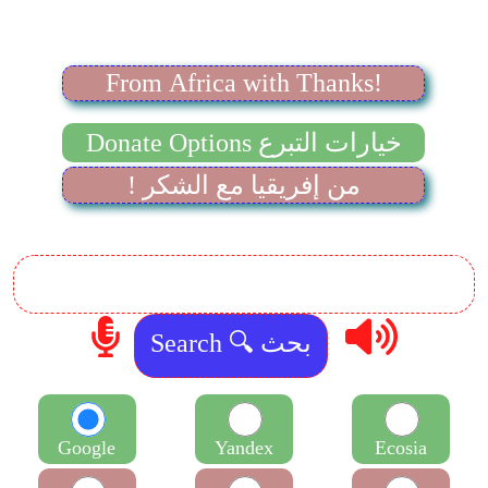
From Africa with Thanks!
Donate Options خيارات التبرع
! من إفريقيا مع الشكر
Google
Yandex
Ecosia