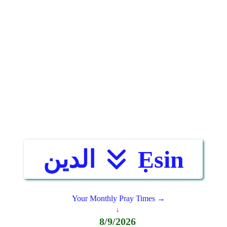
Ẹsin
الدين