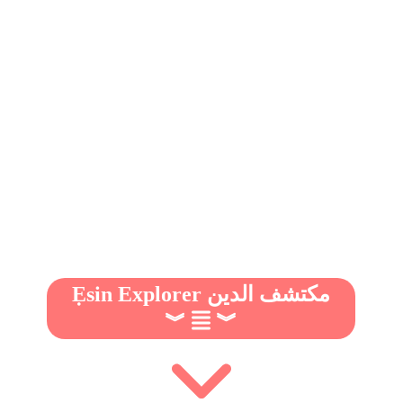
Ẹsin Explorer مكتشف الدين
︾
︾