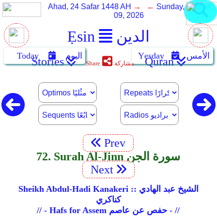
Ahad, 24 Safar 1448 AH
→ ←
Sunday, August
09, 2026
الدين
Ẹsin
الأمس
Yẹsday
اليوم
Today
Stories
Quran
مشاركة
Share
Prev
72. Surah Al-Jinn سورة الجن
Next
Sheikh Abdul-Hadi Kanakeri :: الشيخ عبد الهادي
كناكري
// - Hafs for Assem حفص عن عاصم - //