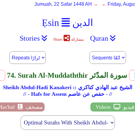
Jumuah, 22 Safar 1448 AH
→ ←
Friday, Augu
الدين
Ẹsin
Stories
Quran
مشاركة
Share
74. Surah Al-Muddaththir سورة المدّثر
v
Sheikh Abdul-Hadi Kanakeri :: الشيخ عبد الهادي كناكري
// - Hafs for Assem حفص عن عاصم - //
فيديو
Videos
مصحف
Mas'haf