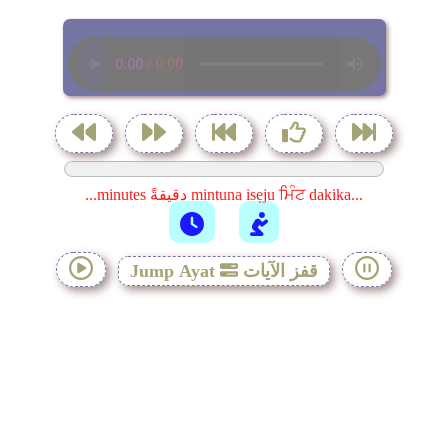
...minutes دقيقةً mintuna isẹju ਮਿੰਟ dakika...
قفز الآيات
Jump Ayat