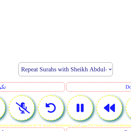
eating
Reciting Murattalah Audio for 74. Surah Al-Muddat سورة المدّثر N.B *Surah Includes Al-Basmalah