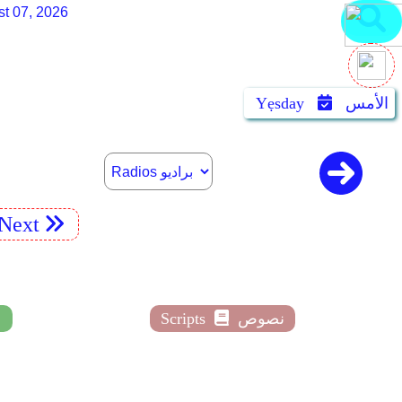
st 07, 2026
الأمس
Yẹsday
Next
نصوص
Scripts