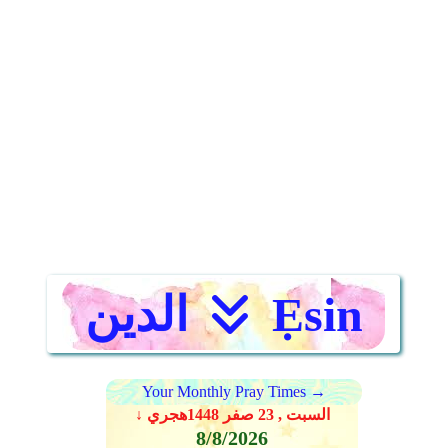
Ẹsin
الدين