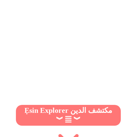
Ẹsin Explorer مكتشف الدين
︾
︾