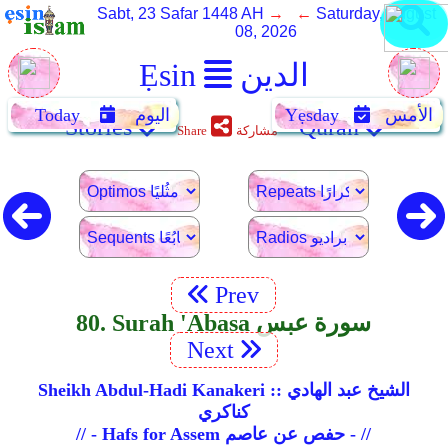
Sabt, 23 Safar 1448 AH
→ ←
Saturday, August
08, 2026
الدين
Ẹsin
الأمس
Yẹsday
اليوم
Today
Stories
Quran
مشاركة
Share
Prev
80. Surah 'Abasa سورة عبس
Next
Sheikh Abdul-Hadi Kanakeri :: الشيخ عبد الهادي
كناكري
// - Hafs for Assem حفص عن عاصم - //