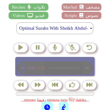
مصحف
Mas'haf
تلاوات
Recites
نصوص
Scripts
فيديو
Videos
...minutes دقيقةً mintuna isẹju ਮਿੰਟ dakika...