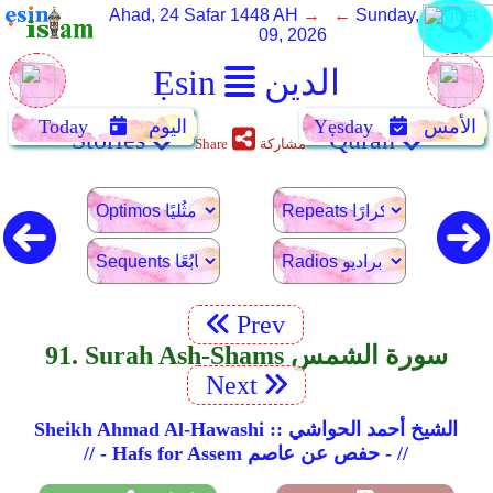
Ahad, 24 Safar 1448 AH
→ ←
Sunday, August
09, 2026
الدين
Ẹsin
الأمس
Yẹsday
اليوم
Today
Stories
Quran
مشاركة
Share
Prev
91. Surah Ash-Shams سورة الشمس
Next
Sheikh Ahmad Al-Hawashi :: الشيخ أحمد الحواشي
// - Hafs for Assem حفص عن عاصم - //