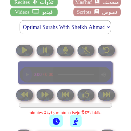
مصحف
Mas'haf
تلاوات
Recites
نصوص
Scripts
فيديو
Videos
...minutes دقيقةً mintuna isẹju ਮਿੰਟ dakika...