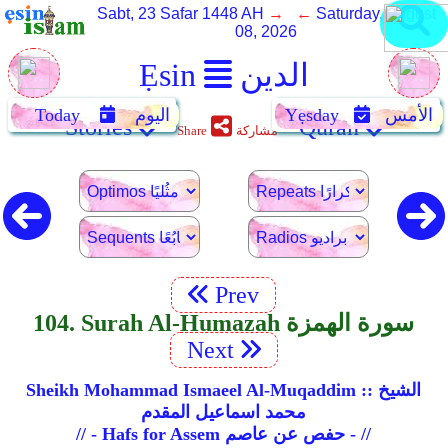
Sabt, 23 Safar 1448 AH
→ ←
Saturday, August
08, 2026
الدين
Ẹsin
الأمس
Yẹsday
اليوم
Today
Stories
Quran
مشاركة
Share
Prev
104. Surah Al-Humazah سورة الهمزة
Next
Sheikh Mohammad Ismaeel Al-Muqaddim :: الشيخ
محمد اسماعيل المقدم
// - Hafs for Assem حفص عن عاصم - //