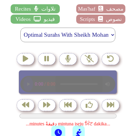
مصحف
Mas'haf
تلاوات
Recites
نصوص
Scripts
فيديو
Videos
...minutes دقيقةً mintuna isẹju ਮਿੰਟ dakika...