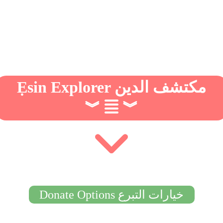
Ẹsin Explorer مكتشف الدين
︾
︾
Donate Options خيارات التبرع