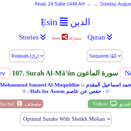
Ahad, 24 Safar 1448 AH
→ ←
Sunday, Augus
الدين
Ẹsin
Stories
Quran
مشاركة
Share
Ne
107. Surah Al-Mâ'ûn سورة الماعون
ev
Sheikh Mohammad I :: الشيخ محمد اسماعيل المقدم
// - Hafs for Assem حفص عن عاصم - //
فيديو
Videos
مصحف
Mas'haf