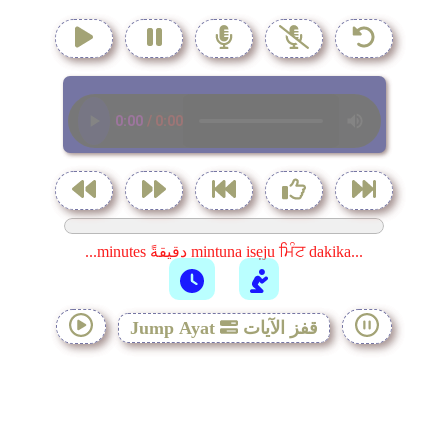
...minutes دقيقةً mintuna isẹju ਮਿੰਟ dakika...
قفز الآيات
Jump Ayat