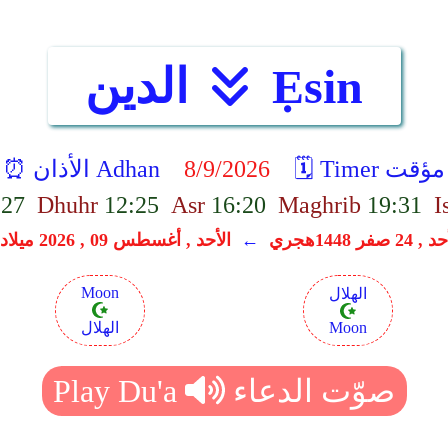
Ẹsin
الدين