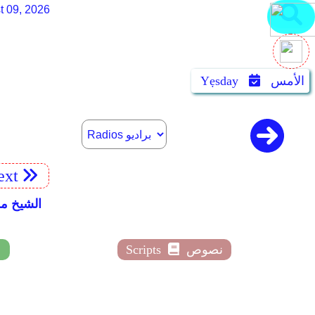
t 09, 2026
الأمس
Yẹsday
xt
smaeel Al-Muqaddim
نصوص
Scripts