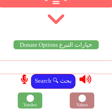
︾
︾
Donate Options خيارات التبرع
Yandex
Yahoo