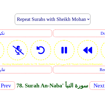
eating
Reciting Murattalah Audio for 78. Surah An-Naba' سورة النبأ N.B *Surah Includes Al-Basmalah
Sequents
Nex
78. Surah An-Naba' سورة النبأ
Prev