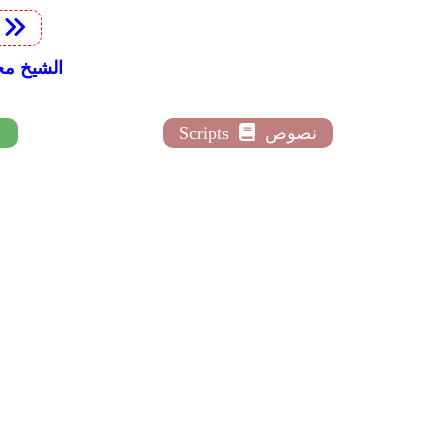
t
Ismaeel Al-Muqaddim
نصوص
Scripts