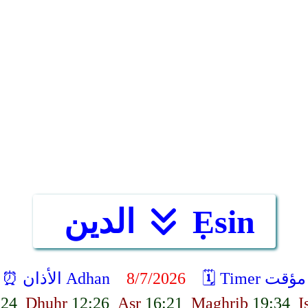
Ẹsin
الدين