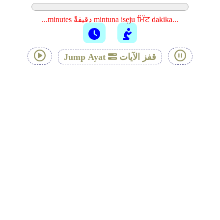
...minutes دقيقةً mintuna isẹju ਮਿੰਟ dakika...
قفز الآيات
Jump Ayat