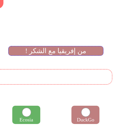
! من إفريقيا مع الشكر
Ecosia
DuckGo