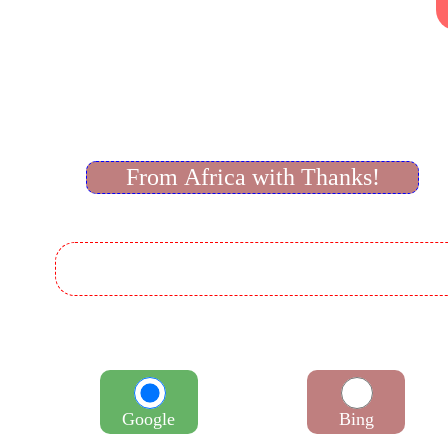
From Africa with Thanks!
Google
Bing