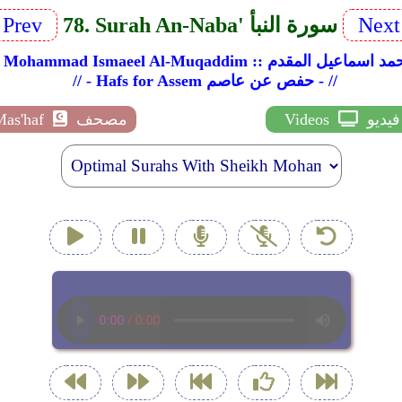
Nex
78. Surah An-Naba' سورة النبأ
Prev
Sheikh Mohammad  :: الشيخ محمد اسماعيل المقدم
// - Hafs for Assem حفص عن عاصم - //
فيديو
Videos
مصحف
Mas'haf