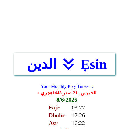
Ẹsin
الدين