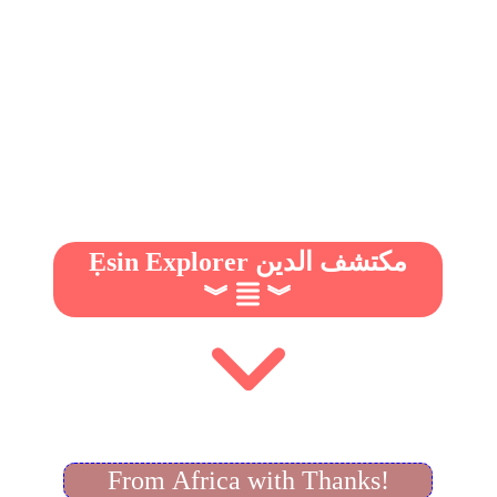
Ẹsin Explorer مكتشف الدين
︾
︾
From Africa with Thanks!