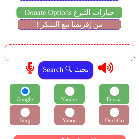
Donate Options خيارات التبرع
! من إفريقيا مع الشكر
Google
Yandex
Ecosia
Bing
Yahoo
DuckGo