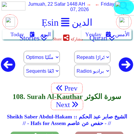
Jumuah, 22 Safar 1448 AH
→ ←
Friday, August
07, 2026
الدين
Ẹsin
الأمس
Yẹsday
اليوم
Today
Stories
Quran
مشاركة
Share
Prev
108. Surah Al-Kauthar سورة الكوثر
Next
Sheikh Saber Abdul-Hakam :: الشيخ صابر عبد الحكم
// - Hafs for Assem حفص عن عاصم - //