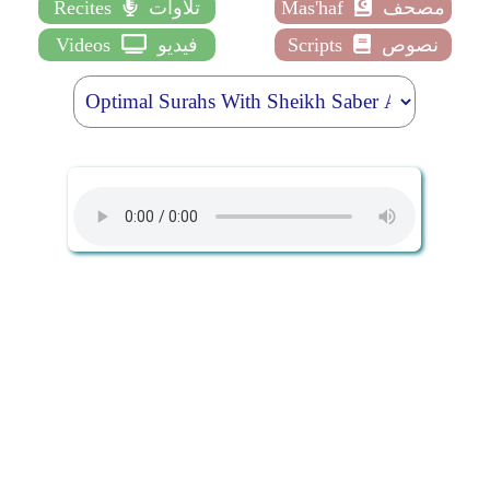
مصحف
Mas'haf
تلاوات
Recites
نصوص
Scripts
فيديو
Videos