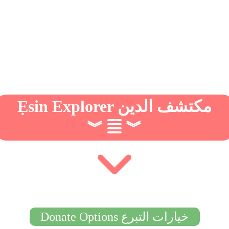
Ẹsin Explorer مكتشف الدين
︾
︾
Donate Options خيارات التبرع