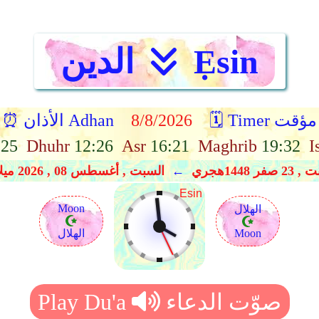
Ẹsin
الدين