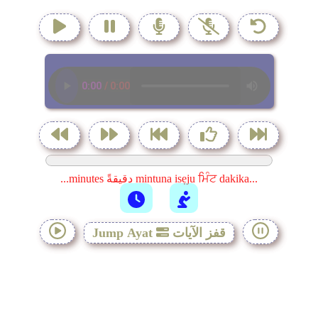
...minutes دقيقةً mintuna isẹju ਮਿੰਟ dakika...
قفز الآيات
Jump Ayat