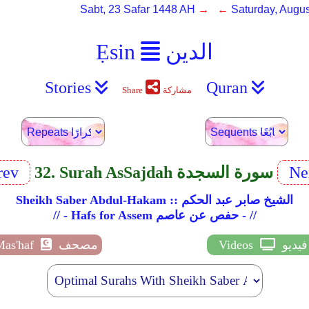
Sabt, 23 Safar 1448 AH
→ ←
Saturday, Augus
الدين
Ẹsin
Stories
Quran
مشاركة
Share
Ne
32. Surah As­Sajdah سورة السجدة
rev
Sheikh Saber Abdul-Hakam :: الشيخ صابر عبد الحكم
// - Hafs for Assem حفص عن عاصم - //
فيديو
Videos
مصحف
Mas'haf