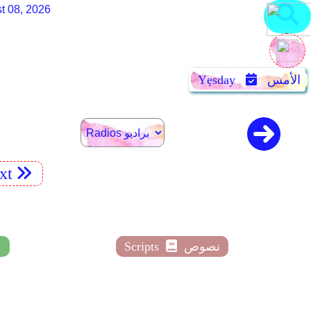
t 08, 2026
الأمس
Yẹsday
xt
نصوص
Scripts