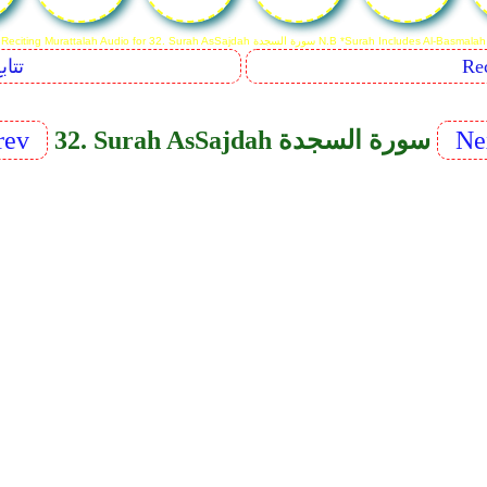
Reciting Murattalah Audio for 32. Surah As­Sajdah سورة السجدة N.B *Surah Includes Al-Basmalah
Sequents
Ne
32. Surah As­Sajdah سورة السجدة
rev