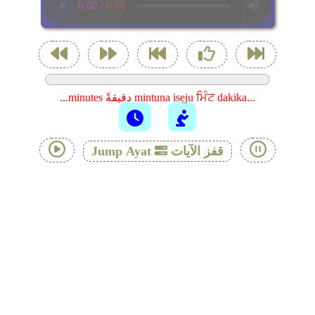
...minutes دقيقةً mintuna isẹju ਮਿੰਟ dakika...
قفز الآيات
Jump Ayat