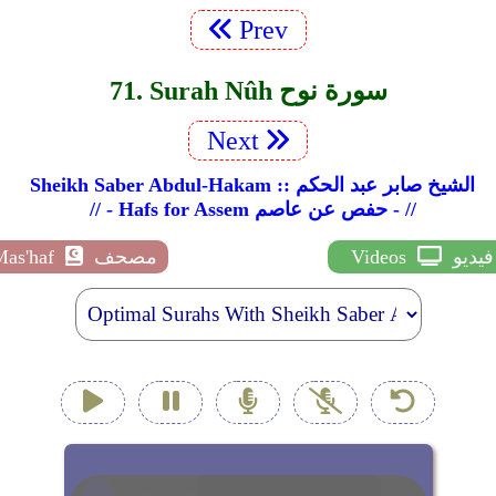
Prev
71. Surah Nûh سورة نوح
Next
Sheikh Saber Abdul-Hakam :: الشيخ صابر عبد الحكم
// - Hafs for Assem حفص عن عاصم - //
فيديو
Videos
مصحف
Mas'haf