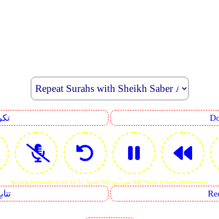
eating
Reciting Murattalah Audio for 71. Surah Nûh سورة نوح N.B *Surah Includes Al-Basmalah
Sequents