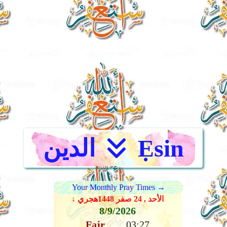
Ẹsin
الدين