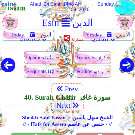
Ahad, 24 Safar 1448 AH
→ ←
Sunday, August
09, 2026
الدين
Ẹsin
الأمس
Yẹsday
اليوم
Today
Stories
Quran
مشاركة
Share
Prev
40. Surah Ghâfir سورة غافر
Next
Sheikh Sahl Yassin :: الشيخ سهل ياسين
// - Hafs for Assem حفص عن عاصم - //