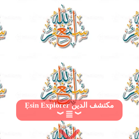
Ẹsin Explorer مكتشف الدين
︾
︾