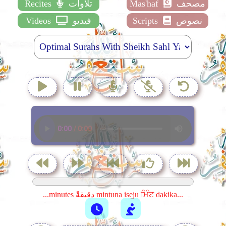
مصحف
Mas'haf
تلاوات
Recites
نصوص
Scripts
فيديو
Videos
...minutes دقيقةً mintuna isẹju ਮਿੰਟ dakika...