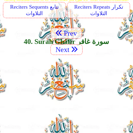
Reciters Repeats تكرار
Reciters Sequents تتابع
التلاوات
التلاوات
Prev
40. Surah Ghâfir سورة غافر
Next