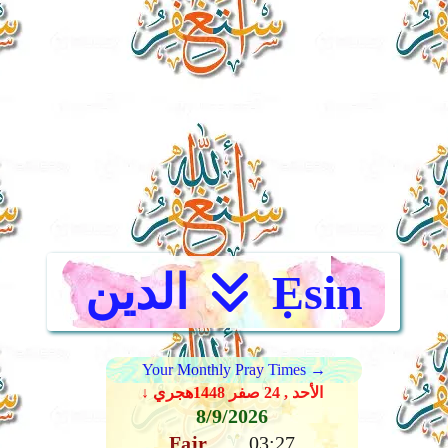
Ẹsin
الدين