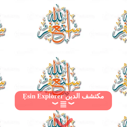
Ẹsin Explorer مكتشف الدين
︾
︾