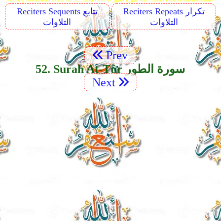
Reciters Repeats تكرار
Reciters Sequents تتابع
التلاوات
التلاوات
Prev
52. Surah At-Tûr سورة الطور
Next