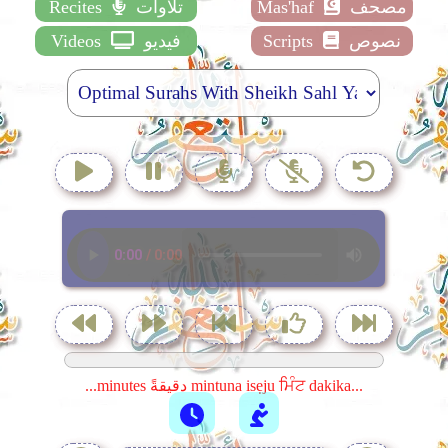
مصحف
Mas'haf
تلاوات
Recites
نصوص
Scripts
فيديو
Videos
...minutes دقيقةً mintuna isẹju ਮਿੰਟ dakika...