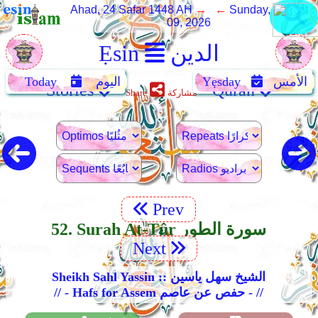
Ahad, 24 Safar 1448 AH
→ ←
Sunday, August
09, 2026
الدين
Ẹsin
الأمس
Yẹsday
اليوم
Today
Stories
Quran
مشاركة
Share
Prev
52. Surah At-Tûr سورة الطور
Next
Sheikh Sahl Yassin :: الشيخ سهل ياسين
// - Hafs for Assem حفص عن عاصم - //