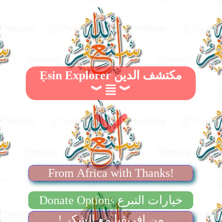
Ẹsin Explorer مكتشف الدين
︾
︾
From Africa with Thanks!
Donate Options خيارات التبرع
! من إفريقيا مع الشكر