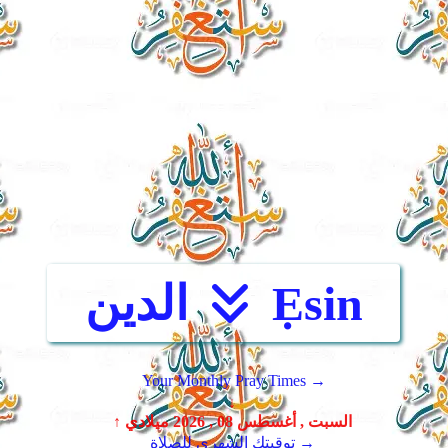
Ẹsin
الدين