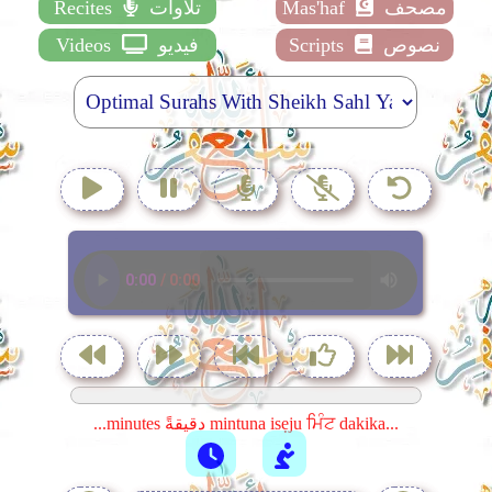
مصحف
Mas'haf
تلاوات
Recites
نصوص
Scripts
فيديو
Videos
...minutes دقيقةً mintuna isẹju ਮਿੰਟ dakika...