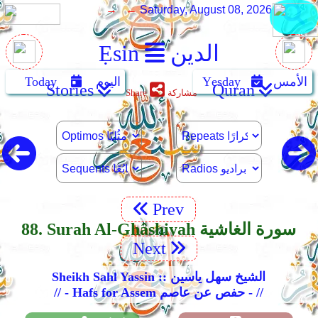
→ ←
Saturday, August 08, 2026
الدين
Ẹsin
الأمس
Yẹsday
اليوم
Today
Stories
Quran
مشاركة
Share
Prev
88. Surah Al-Ghâshiyah سورة الغاشية
Next
Sheikh Sahl Yassin :: الشيخ سهل ياسين
// - Hafs for Assem حفص عن عاصم - //