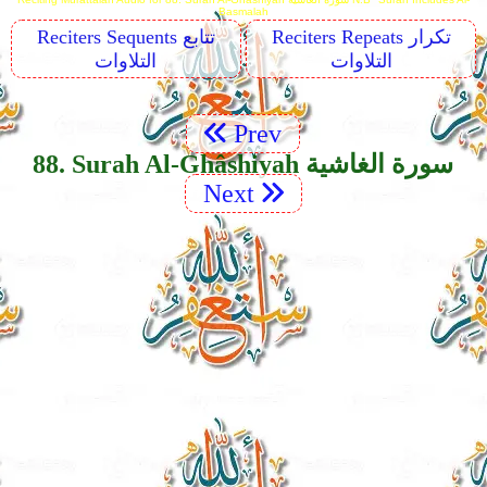
Basmalah
Reciters Repeats تكرار
Reciters Sequents تتابع
التلاوات
التلاوات
Prev
88. Surah Al-Ghâshiyah سورة الغاشية
Next