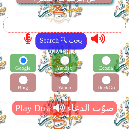
Google
Yandex
Ecosia
Bing
Yahoo
DuckGo