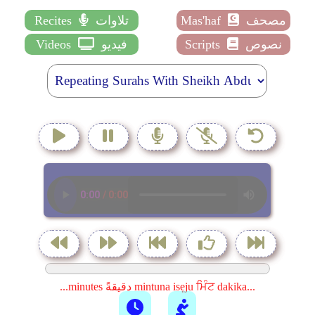
مصحف
Mas'haf
تلاوات
Recites
نصوص
Scripts
فيديو
Videos
...minutes دقيقةً mintuna isẹju ਮਿੰਟ dakika...