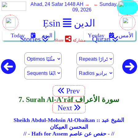
Ahad, 24 Safar 1448 AH
→ ←
Sunday, August
09, 2026
الدين
Ẹsin
الأمس
Yẹsday
اليوم
Today
Stories
Quran
مشاركة
Share
Prev
7. Surah Al-A'râf سورة الأعراف
Next
Sheikh Abdul-Mohsin Al-Obaikan :: الشيخ عبد
المحسن العبيكان
// - Hafs for Assem حفص عن عاصم - //