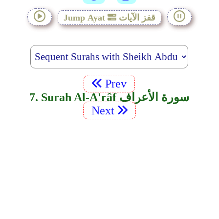
قفز الآيات
Jump Ayat
Prev
7. Surah Al-A'râf سورة الأعراف
Next