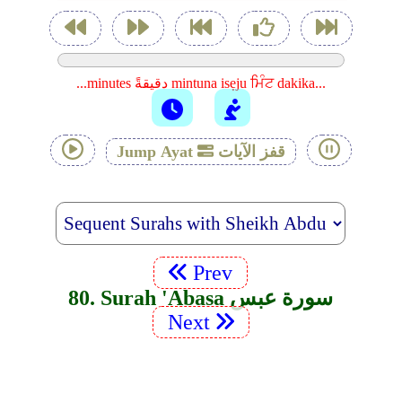
...minutes دقيقةً mintuna isẹju ਮਿੰਟ dakika...
قفز الآيات
Jump Ayat
Prev
80. Surah 'Abasa سورة عبس
Next