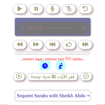
...minutes دقيقةً mintuna isẹju ਮਿੰਟ dakika...
قفز الآيات
Jump Ayat