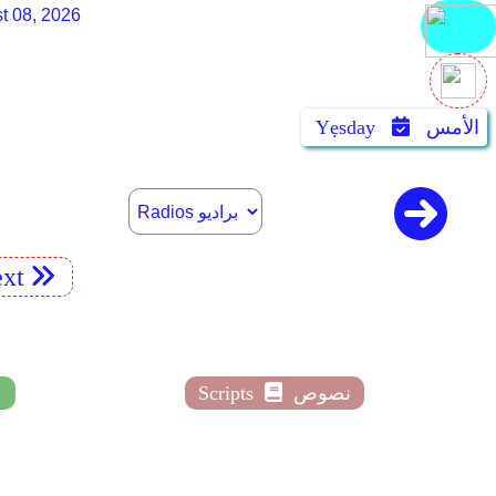
t 08, 2026
الأمس
Yẹsday
xt
نصوص
Scripts