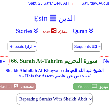
Sabt, 23 Safar 1448 AH
→ ←
Saturday, Augus
الدين
Ẹsin
Stories
Quran
مشاركة
Share
Ne
66. Surah At-Tahrîm سورة التحريم
rev
Sheikh Abdullah Al-Khayyat :: الشيخ عبد الله الخياط
// - Hafs for Assem حفص عن عاصم - //
فيديو
Videos
مصحف
Mas'haf