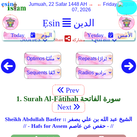
Jumuah, 22 Safar 1448 AH
→ ←
Friday, August
07, 2026
الدين
Ẹsin
الأمس
Yẹsday
اليوم
Today
Stories
Quran
مشاركة
Share
Prev
1. Surah Al-Fâtihah سورة الفاتحة
Next
Sheikh Abdullah Basfer :: الشيخ عبد الله بن علي بصفر
// - Hafs for Assem حفص عن عاصم - //