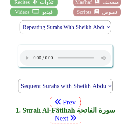
مصحف
Mas'haf
تلاوات
Recites
نصوص
Scripts
فيديو
Videos
Prev
1. Surah Al-Fâtihah سورة الفاتحة
Next