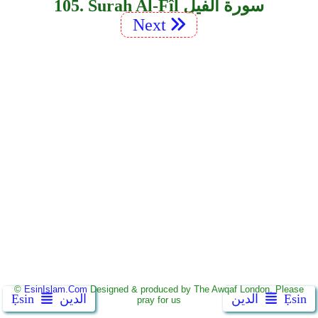
105. Surah Al-Fîl سورة الفيل
Next
©
EsinIslam.Com
Designed & produced by The Awqaf London. Please
Ẹsin
الدين
الدين
Ẹsin
pray for us