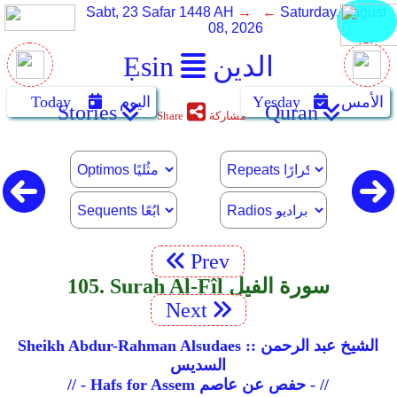
Sabt, 23 Safar 1448 AH
→ ←
Saturday, August
08, 2026
الدين
Ẹsin
الأمس
Yẹsday
اليوم
Today
Stories
Quran
مشاركة
Share
Prev
105. Surah Al-Fîl سورة الفيل
Next
Sheikh Abdur-Rahman Alsudaes :: الشيخ عبد الرحمن
السديس
// - Hafs for Assem حفص عن عاصم - //