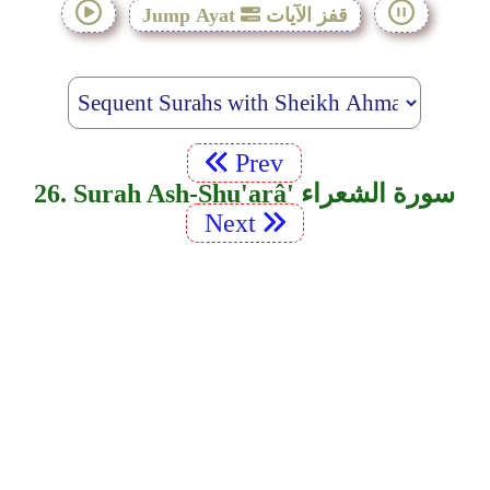
قفز الآيات
Jump Ayat
Prev
26. Surah Ash-Shu'arâ' سورة الشعراء
Next