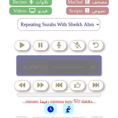
مصحف
Mas'haf
تلاوات
Recites
نصوص
Scripts
فيديو
Videos
...minutes دقيقةً mintuna isẹju ਮਿੰਟ dakika...