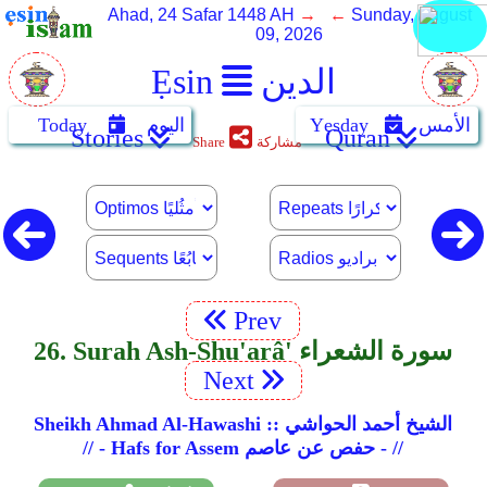
Ahad, 24 Safar 1448 AH
→ ←
Sunday, August
09, 2026
الدين
Ẹsin
الأمس
Yẹsday
اليوم
Today
Stories
Quran
مشاركة
Share
Prev
26. Surah Ash-Shu'arâ' سورة الشعراء
Next
Sheikh Ahmad Al-Hawashi :: الشيخ أحمد الحواشي
// - Hafs for Assem حفص عن عاصم - //