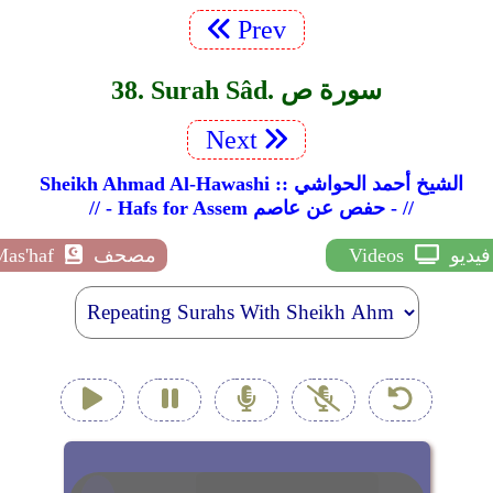
Prev
38. Surah Sâd. سورة ص
Next
Sheikh Ahmad Al-Hawashi :: الشيخ أحمد الحواشي
// - Hafs for Assem حفص عن عاصم - //
فيديو
Videos
مصحف
Mas'haf