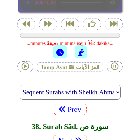
...minutes دقيقةً mintuna isẹju ਮਿੰਟ dakika...
قفز الآيات
Jump Ayat
Prev
38. Surah Sâd. سورة ص