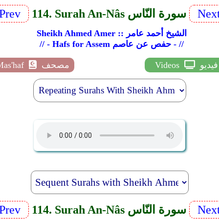
Nex
114. Surah An-Nâs سورة النّاس
Prev
Sheikh Ahmed Amer :: الشيخ أحمد عامر
// - Hafs for Assem حفص عن عاصم - //
فيديو
Videos
مصحف
Mas'haf
Nex
114. Surah An-Nâs سورة النّاس
Prev