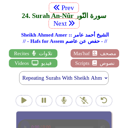
Prev
24. Surah An-Nûr سورة النّور
Next
Sheikh Ahmed Amer :: الشيخ أحمد عامر
// - Hafs for Assem حفص عن عاصم - //
مصحف
Mas'haf
تلاوات
Recites
نصوص
Scripts
فيديو
Videos