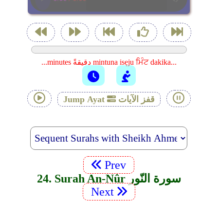
...minutes دقيقةً mintuna isẹju ਮਿੰਟ dakika...
قفز الآيات
Jump Ayat
Prev
24. Surah An-Nûr سورة النّور
Next