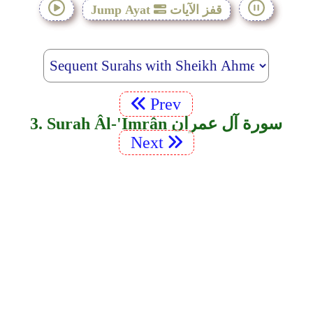
قفز الآيات
Jump Ayat
Prev
3. Surah Âl-'Imrân سورة آل عمران
Next