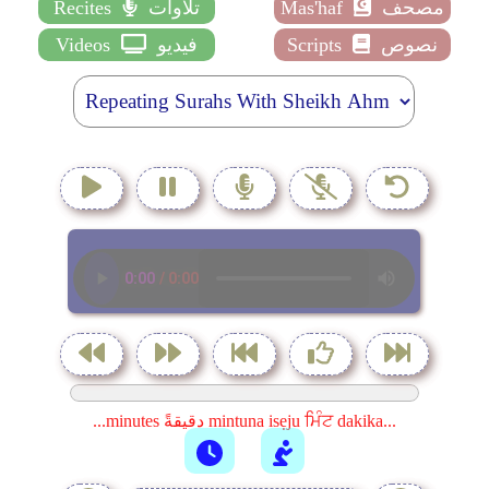
مصحف
Mas'haf
تلاوات
Recites
نصوص
Scripts
فيديو
Videos
...minutes دقيقةً mintuna isẹju ਮਿੰਟ dakika...