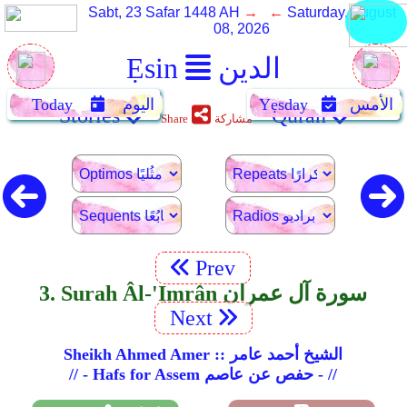
Sabt, 23 Safar 1448 AH
→ ←
Saturday, August
08, 2026
الدين
Ẹsin
الأمس
Yẹsday
اليوم
Today
Stories
Quran
مشاركة
Share
Prev
3. Surah Âl-'Imrân سورة آل عمران
Next
Sheikh Ahmed Amer :: الشيخ أحمد عامر
// - Hafs for Assem حفص عن عاصم - //