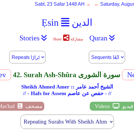
Sabt, 23 Safar 1448 AH
→ ←
Saturday, Augus
الدين
Ẹsin
Stories
Quran
مشاركة
Share
Ne
42. Surah Ash-Shûra سورة الشورى
rev
Sheikh Ahmed Amer :: الشيخ أحمد عامر
// - Hafs for Assem حفص عن عاصم - //
فيديو
Videos
مصحف
Mas'haf