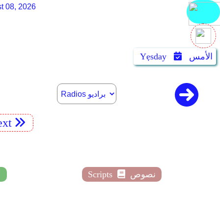
t 08, 2026
الأمس
Yẹsday
xt
نصوص
Scripts