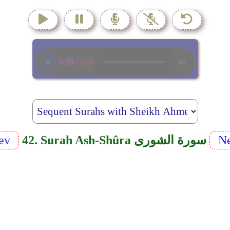
Ne
42. Surah Ash-Shûra سورة الشورى
rev