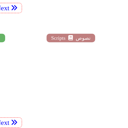
ext
نصوص
Scripts
ext