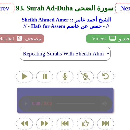
Ne
93. Surah Ad-Duha سورة الضحى
rev
Sheikh Ahmed Amer :: الشيخ أحمد عامر
// - Hafs for Assem حفص عن عاصم - //
فيديو
Videos
مصحف
Mas'haf