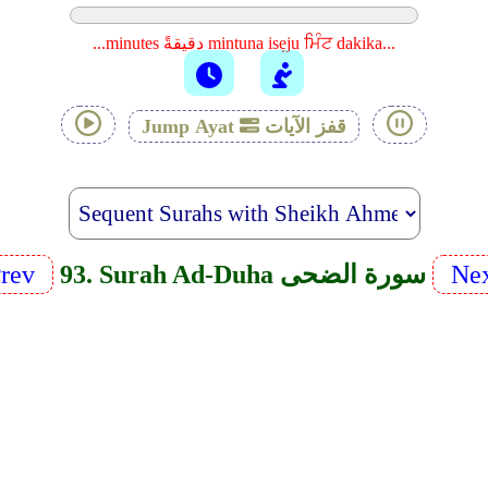
...minutes دقيقةً mintuna isẹju ਮਿੰਟ dakika...
قفز الآيات
Jump Ayat
Ne
93. Surah Ad-Duha سورة الضحى
rev