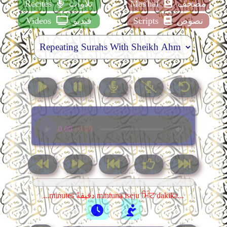
مصحف
Mas'haf
تلاوات
Recites
نصوص
Scripts
فيديو
Videos
...minutes دقيقةً mintuna isẹju ਮਿੰਟ dakika...