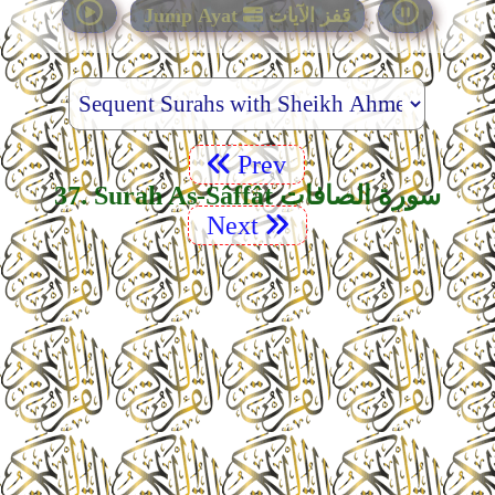
قفز الآيات
Jump Ayat
Prev
37. Surah As-Sâffât سورة الصافات
Next