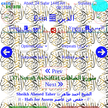
Ahad, 24 Safar 1448 AH
→ ←
Sunday, August
09, 2026
الدين
Ẹsin
الأمس
Yẹsday
اليوم
Today
Stories
Quran
مشاركة
Share
Prev
37. Surah As-Sâffât سورة الصافات
Next
Sheikh Ahmed Taher :: الشيخ احمد طاهر
// - Hafs for Assem حفص عن عاصم - //