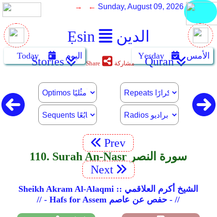
→ ←
Sunday, August 09, 2026
الدين
Ẹsin
الأمس
Yẹsday
اليوم
Today
Stories
Quran
مشاركة
Share
Prev
110. Surah An-Nasr سورة النصر
Next
Sheikh Akram Al-Alaqmi :: الشيخ أكرم العلاقمي
// - Hafs for Assem حفص عن عاصم - //