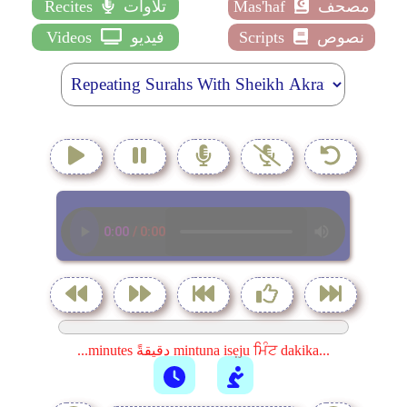
مصحف
Mas'haf
تلاوات
Recites
نصوص
Scripts
فيديو
Videos
...minutes دقيقةً mintuna isẹju ਮਿੰਟ dakika...