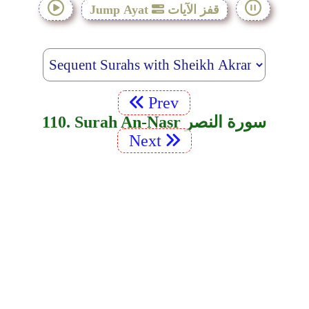
قفز الآيات
Jump Ayat
Prev
110. Surah An-Nasr سورة النصر
Next