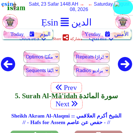
Sabt, 23 Safar 1448 AH
→ ←
Saturday, August
08, 2026
الدين
Ẹsin
الأمس
Yẹsday
اليوم
Today
Stories
Quran
مشاركة
Share
Prev
5. Surah Al-Mâ'idah سورة المائدة
Next
Sheikh Akram Al-Alaqmi :: الشيخ أكرم العلاقمي
// - Hafs for Assem حفص عن عاصم - //