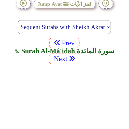
قفز الآيات
Jump Ayat
Prev
5. Surah Al-Mâ'idah سورة المائدة
Next