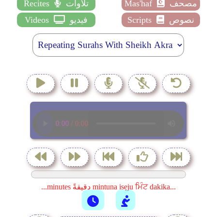
مصحف
Mas'haf
تلاوات
Recites
نصوص
Scripts
فيديو
Videos
...minutes دقيقةً mintuna isẹju ਮਿੰਟ dakika...