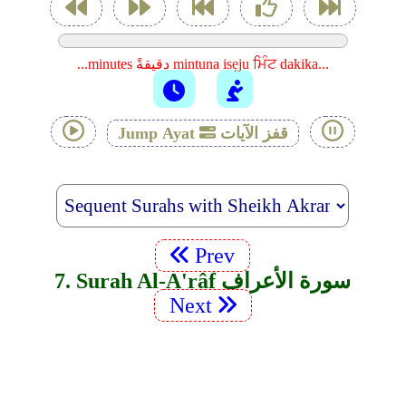
...minutes دقيقةً mintuna isẹju ਮਿੰਟ dakika...
قفز الآيات
Jump Ayat
Prev
7. Surah Al-A'râf سورة الأعراف
Next