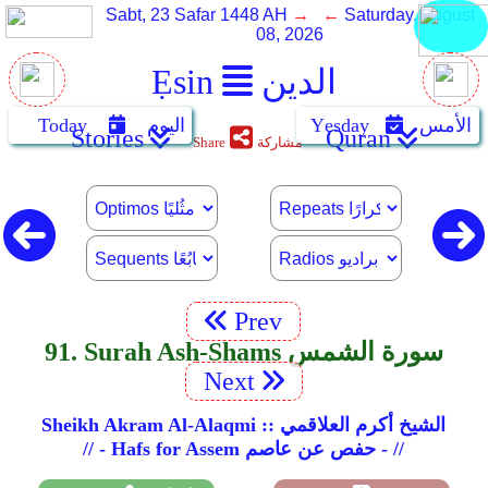
Sabt, 23 Safar 1448 AH
→ ←
Saturday, August
08, 2026
الدين
Ẹsin
الأمس
Yẹsday
اليوم
Today
Stories
Quran
مشاركة
Share
Prev
91. Surah Ash-Shams سورة الشمس
Next
Sheikh Akram Al-Alaqmi :: الشيخ أكرم العلاقمي
// - Hafs for Assem حفص عن عاصم - //