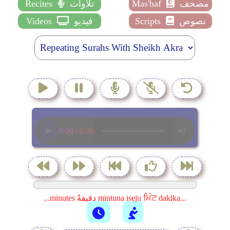
مصحف
Mas'haf
تلاوات
Recites
نصوص
Scripts
فيديو
Videos
...minutes دقيقةً mintuna isẹju ਮਿੰਟ dakika...