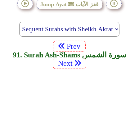
قفز الآيات
Jump Ayat
Prev
91. Surah Ash-Shams سورة الشمس
Next