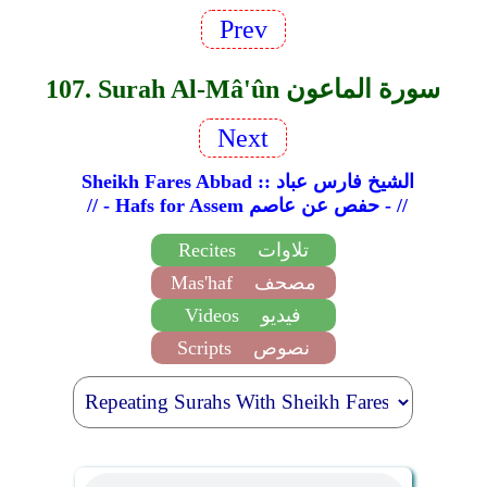
Prev
107. Surah Al-Mâ'ûn سورة الماعون
Next
Sheikh Fares Abbad :: الشيخ فارس عباد
// - Hafs for Assem حفص عن عاصم - //
تلاوات
Recites
مصحف
Mas'haf
فيديو
Videos
نصوص
Scripts