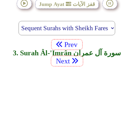
قفز الآيات
Jump Ayat
Prev
3. Surah Âl-'Imrân سورة آل عمران
Next