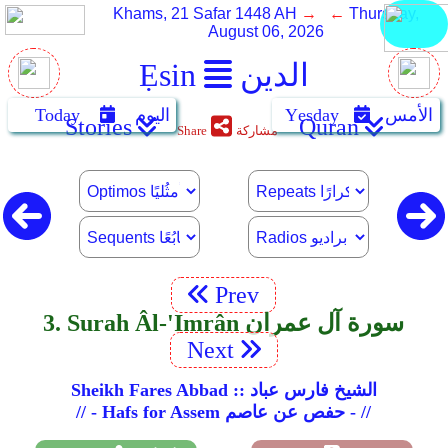
Khams, 21 Safar 1448 AH
→ ←
Thursday,
August 06, 2026
الدين
Ẹsin
الأمس
Yẹsday
اليوم
Today
Stories
Quran
مشاركة
Share
Prev
3. Surah Âl-'Imrân سورة آل عمران
Next
Sheikh Fares Abbad :: الشيخ فارس عباد
// - Hafs for Assem حفص عن عاصم - //