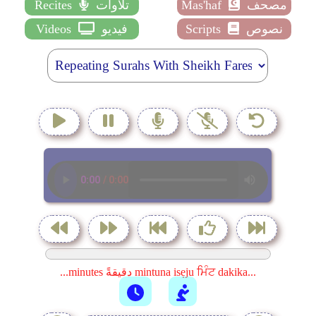
مصحف
Mas'haf
تلاوات
Recites
نصوص
Scripts
فيديو
Videos
...minutes دقيقةً mintuna isẹju ਮਿੰਟ dakika...