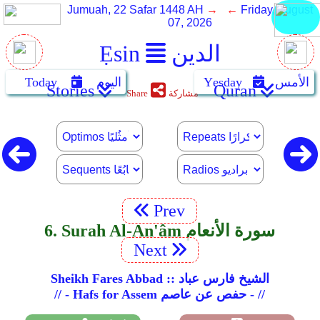
Jumuah, 22 Safar 1448 AH
→ ←
Friday, August
07, 2026
الدين
Ẹsin
الأمس
Yẹsday
اليوم
Today
Stories
Quran
مشاركة
Share
Prev
6. Surah Al-An'âm سورة الأنعام
Next
Sheikh Fares Abbad :: الشيخ فارس عباد
// - Hafs for Assem حفص عن عاصم - //