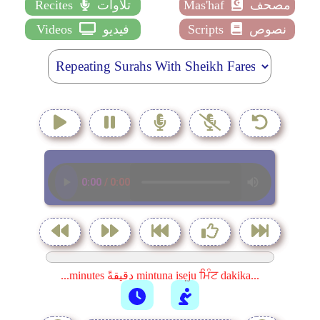
مصحف
Mas'haf
تلاوات
Recites
نصوص
Scripts
فيديو
Videos
...minutes دقيقةً mintuna isẹju ਮਿੰਟ dakika...