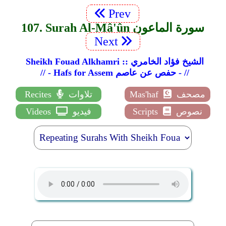
Prev
107. Surah Al-Mâ'ûn سورة الماعون
Next
Sheikh Fouad Alkhamri :: الشيخ فؤاد الخامري
// - Hafs for Assem حفص عن عاصم - //
مصحف
Mas'haf
تلاوات
Recites
نصوص
Scripts
فيديو
Videos