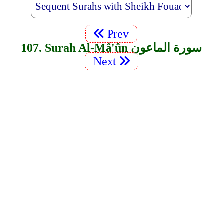
Prev
107. Surah Al-Mâ'ûn سورة الماعون
Next