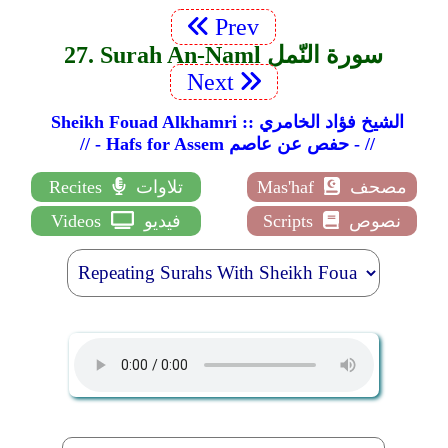
Prev
27. Surah An-Naml سورة النّمل
Next
Sheikh Fouad Alkhamri :: الشيخ فؤاد الخامري
// - Hafs for Assem حفص عن عاصم - //
مصحف
Mas'haf
تلاوات
Recites
نصوص
Scripts
فيديو
Videos