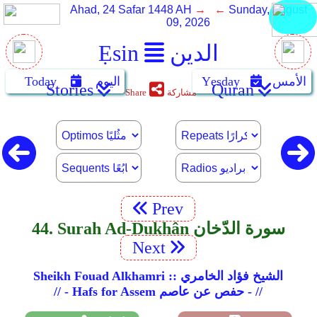
Ahad, 24 Safar 1448 AH
→ ←
Sunday, August
09, 2026
الدين
Ẹsin
الأمس
Yẹsday
اليوم
Today
Stories
Quran
مشاركة
Share
Prev
44. Surah Ad-Dukhân سورة الدّخان
Next
Sheikh Fouad Alkhamri :: الشيخ فؤاد الخامري
// - Hafs for Assem حفص عن عاصم - //