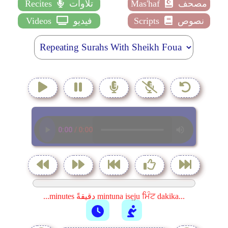
مصحف
Mas'haf
تلاوات
Recites
نصوص
Scripts
فيديو
Videos
...minutes دقيقةً mintuna isẹju ਮਿੰਟ dakika...