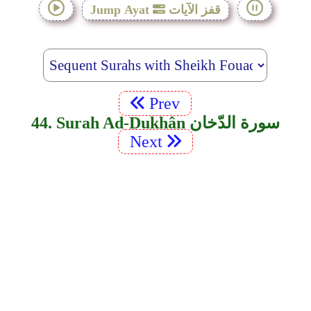
قفز الآيات
Jump Ayat
Prev
44. Surah Ad-Dukhân سورة الدّخان
Next