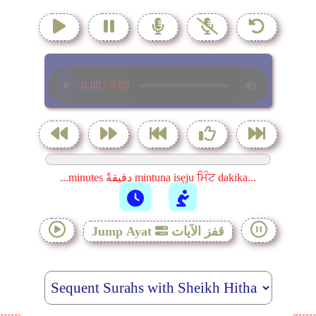
...minutes دقيقةً mintuna isẹju ਮਿੰਟ dakika...
قفز الآيات
Jump Ayat