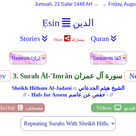
Jumuah, 22 Safar 1448 AH
→ ←
Friday, Augu
الدين
Ẹsin
Stories
Quran
مشاركة
Share
Ne
3. Surah Âl-'Imrân سورة آل عمران
ev
Sheikh Hitham Al-Jadani :: الشيخ هيثم الجدعاني
// - Hafs for Assem حفص عن عاصم - //
فيديو
Videos
مصحف
Mas'haf