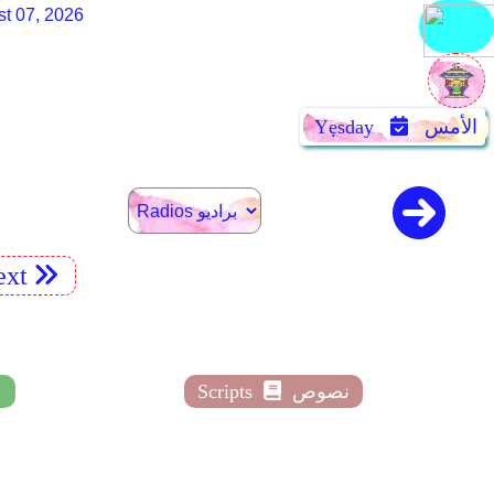
st 07, 2026
الأمس
Yẹsday
xt
نصوص
Scripts