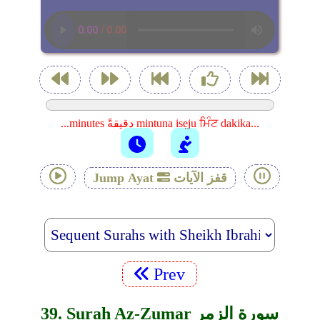
...minutes دقيقةً mintuna isẹju ਮਿੰਟ dakika...
قفز الآيات
Jump Ayat
Prev
39. Surah Az-Zumar سورة الزمر