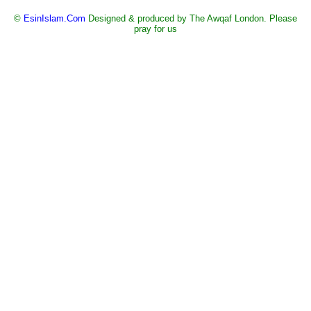
©
EsinIslam.Com
Designed & produced by The Awqaf London. Please
pray for us