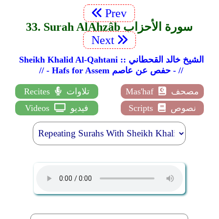
Prev
33. Surah Al­Ahzâb سورة الأحزاب
Next
Sheikh Khalid Al-Qahtani :: الشيخ خالد القحطاني
// - Hafs for Assem حفص عن عاصم - //
مصحف
Mas'haf
تلاوات
Recites
نصوص
Scripts
فيديو
Videos