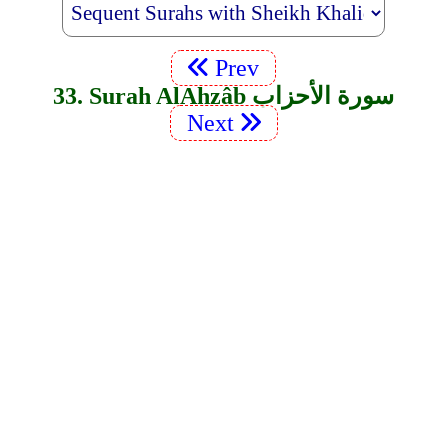
Prev
33. Surah Al­Ahzâb سورة الأحزاب
Next