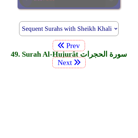
Prev
49. Surah Al-Hujurât سورة الحجرات
Next