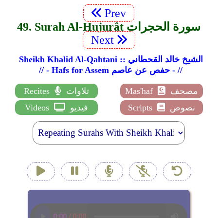
Prev
49. Surah Al-Hujurât سورة الحجرات
Next
Sheikh Khalid Al-Qahtani :: الشيخ خالد القحطاني
// - Hafs for Assem حفص عن عاصم - //
مصحف
Mas'haf
تلاوات
Recites
نصوص
Scripts
فيديو
Videos