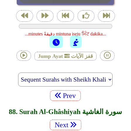
...minutes دقيقةً mintuna isẹju ਮਿੰਟ dakika...
قفز الآيات
Jump Ayat
Prev
88. Surah Al-Ghâshiyah سورة الغاشية
Next