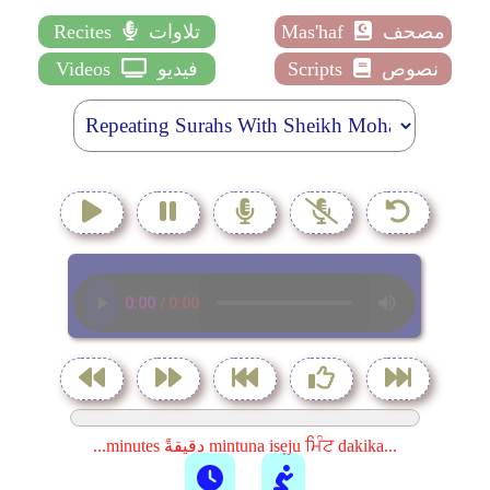
مصحف
Mas'haf
تلاوات
Recites
نصوص
Scripts
فيديو
Videos
...minutes دقيقةً mintuna isẹju ਮਿੰਟ dakika...