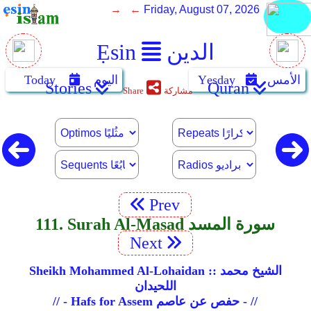
→ ←
Friday, August 07, 2026
الدين
Ẹsin
الأمس
Yẹsday
اليوم
Today
Stories
Quran
مشاركة
Share
Prev
111. Surah Al-Masad سورة المسد
Next
Sheikh Mohammed Al-Lohaidan :: الشيخ محمد
اللحيدان
// - Hafs for Assem حفص عن عاصم - //