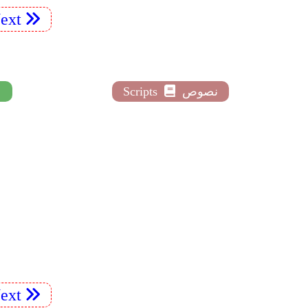
ext
نصوص
Scripts
ext