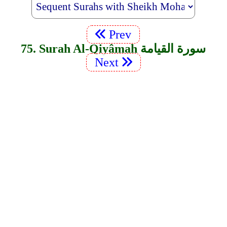
Prev
75. Surah Al-Qiyâmah سورة القيامة
Next